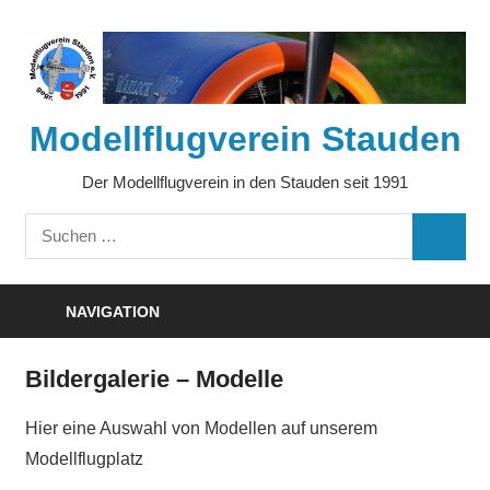
Zum
Inhalt
springen
Modellflugverein Stauden
Der Modellflugverein in den Stauden seit 1991
Suchen
SUCHE
nach:
NAVIGATION
Bildergalerie – Modelle
Hier eine Auswahl von Modellen auf unserem
Modellflugplatz