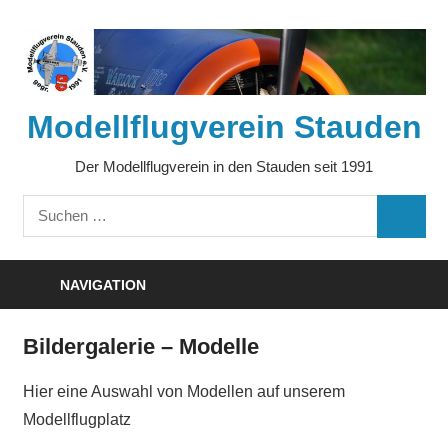
Zum
Inhalt
springen
Modellflugverein Stauden
Der Modellflugverein in den Stauden seit 1991
Suchen
SUCHE
nach:
NAVIGATION
Bildergalerie – Modelle
Hier eine Auswahl von Modellen auf unserem
Modellflugplatz