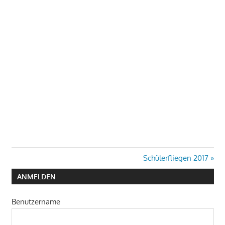
Beitragsnavigation
Nächster
Schülerfliegen 2017
Beitrag:
ANMELDEN
Benutzername