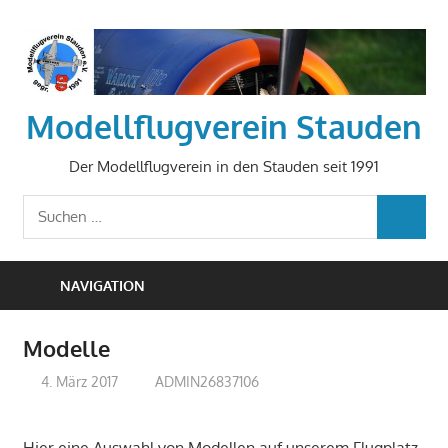
Zum
Inhalt
springen
Modellflugverein Stauden
Der Modellflugverein in den Stauden seit 1991
Suchen
SUCHEN
nach:
NAVIGATION
Modelle
4. März 2017
ADMIN26837106