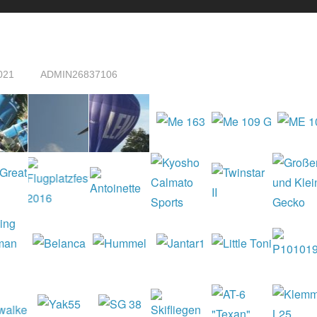
2
021
ADMIN26837106