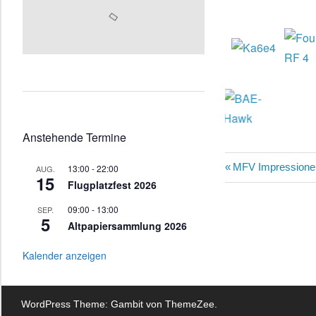
Anstehende Termine
Beitragsn
Vorheriger
MFV Impressione
13:00
-
22:00
AUG.
15
Flugplatzfest 2026
Beitrag:
09:00
-
13:00
SEP.
5
Altpapiersammlung 2026
Kalender anzeigen
WordPress Theme: Gambit von ThemeZee.