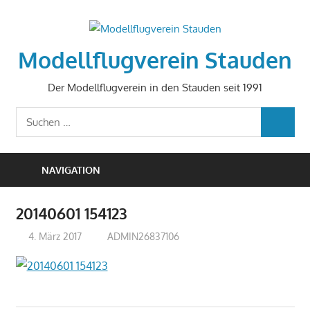
Zum
Inhalt
springen
Modellflugverein Stauden
Der Modellflugverein in den Stauden seit 1991
Suchen
SUCHEN
nach:
NAVIGATION
20140601 154123
4. März 2017
ADMIN26837106