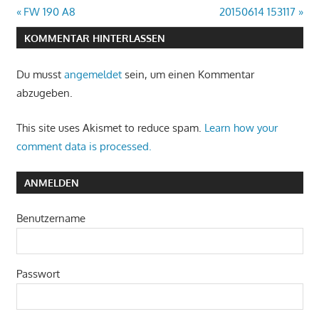
Beitragsnavigation
Vorheriger
Nächster
FW 190 A8
20150614 153117
Beitrag:
Beitrag:
KOMMENTAR HINTERLASSEN
Du musst
angemeldet
sein, um einen Kommentar
abzugeben.
This site uses Akismet to reduce spam.
Learn how your
comment data is processed.
ANMELDEN
Benutzername
Passwort