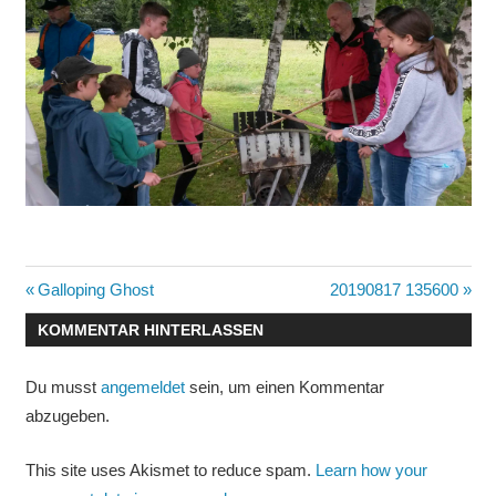
Beitragsnavigation
Vorheriger
Nächster
Galloping Ghost
20190817 135600
Beitrag:
Beitrag:
KOMMENTAR HINTERLASSEN
Du musst
angemeldet
sein, um einen Kommentar
abzugeben.
This site uses Akismet to reduce spam.
Learn how your