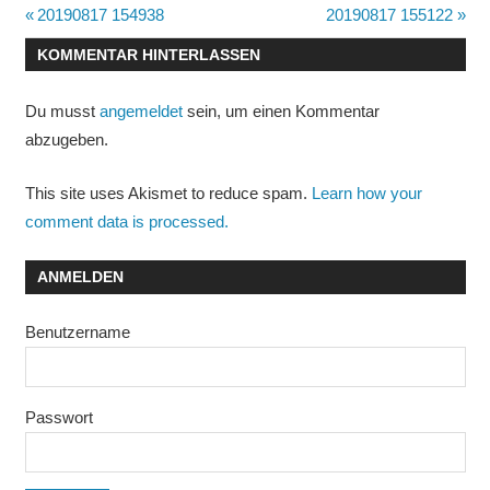
Beitragsnavigation
Vorheriger
Nächster
20190817 154938
20190817 155122
Beitrag:
Beitrag:
KOMMENTAR HINTERLASSEN
Du musst
angemeldet
sein, um einen Kommentar
abzugeben.
This site uses Akismet to reduce spam.
Learn how your
comment data is processed.
ANMELDEN
Benutzername
Passwort