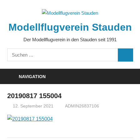
Zum
Inhalt
springen
Modellflugverein Stauden
Der Modellflugverein in den Stauden seit 1991
Suchen
SUCHE
nach:
NAVIGATION
20190817 155004
12. September 2021
ADMIN26837106