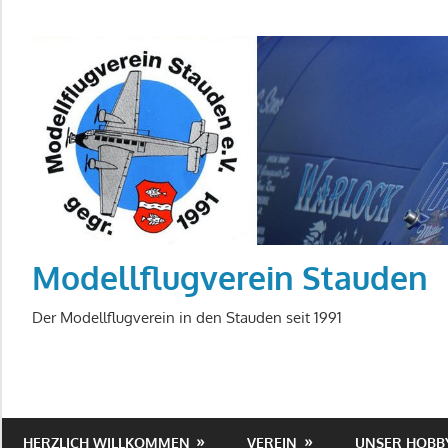
Zum
Inhalt
springen
Modellflugverein Stauden
Der Modellflugverein in den Stauden seit 1991
HERZLICH WILLKOMMEN
VEREIN
UNSER HOBB