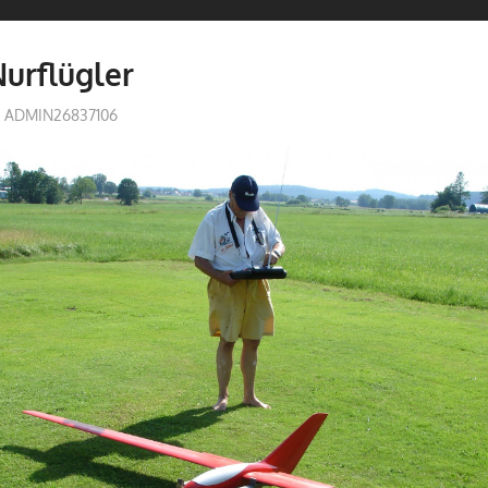
Nurflügler
ADMIN26837106