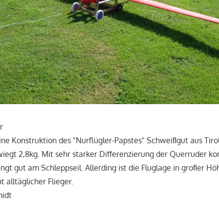
r
ine Konstruktion des "Nurflügler-Papstes" Schweiﬂgut aus Tirol
egt 2,8kg. Mit sehr starker Differenzierung der Querruder k
ngt gut am Schleppseil. Allerding ist die Fluglage in groﬂer H
t alltäglicher Flieger.
midt