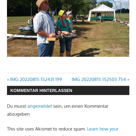
Vorheriger
Nächster
Beitragsnavigation
IMG 20220815 152431 199
IMG 20220815 152503 754
Beitrag:
Beitrag:
KOMMENTAR HINTERLASSEN
Du musst
angemeldet
sein, um einen Kommentar
abzugeben.
This site uses Akismet to reduce spam.
Learn how your