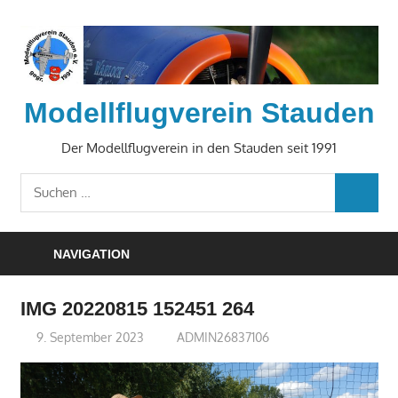
Zum
Inhalt
springen
Modellflugverein Stauden
Der Modellflugverein in den Stauden seit 1991
Suchen
SUCHE
nach:
NAVIGATION
IMG 20220815 152451 264
9. September 2023
ADMIN26837106