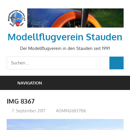
Zum
Inhalt
springen
Modellflugverein Stauden
Der Modellflugverein in den Stauden seit 1991
Suchen
SUCHEN
nach:
NAVIGATION
IMG 8367
7. September 2017
ADMIN26837106