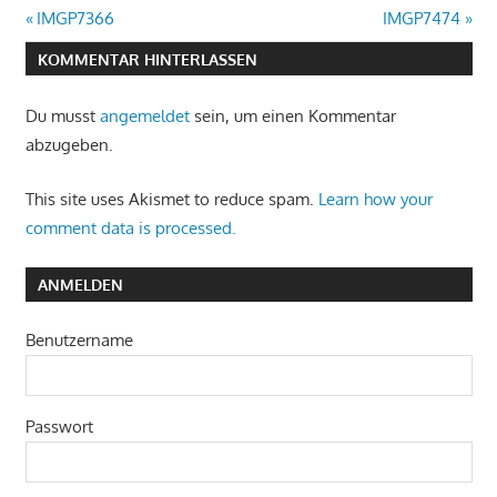
Beitragsnavigation
Vorheriger
Nächster
IMGP7366
IMGP7474
Beitrag:
Beitrag:
KOMMENTAR HINTERLASSEN
Du musst
angemeldet
sein, um einen Kommentar
abzugeben.
This site uses Akismet to reduce spam.
Learn how your
comment data is processed.
ANMELDEN
Benutzername
Passwort