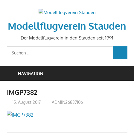
Zum
Inhalt
springen
Modellflugverein Stauden
Der Modellflugverein in den Stauden seit 1991
Suchen
SUCHEN
nach:
NAVIGATION
IMGP7382
15. August 2017
ADMIN26837106