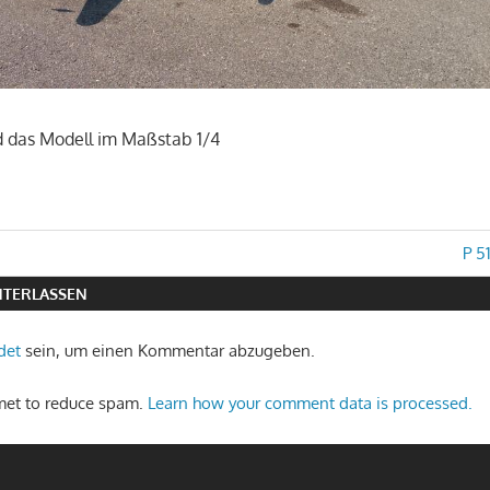
nd das Modell im Maßstab 1/4
avigation
Näc
P 5
Beit
TERLASSEN
det
sein, um einen Kommentar abzugeben.
smet to reduce spam.
Learn how your comment data is processed.