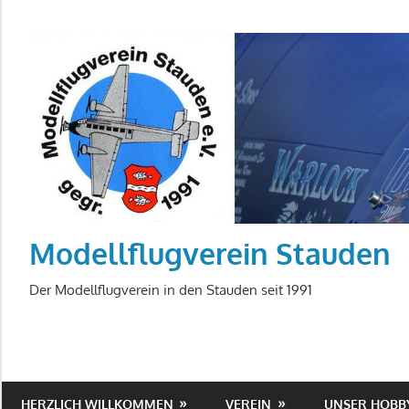
Zum
Inhalt
springen
Modellflugverein Stauden
Der Modellflugverein in den Stauden seit 1991
HERZLICH WILLKOMMEN
VEREIN
UNSER HOBB