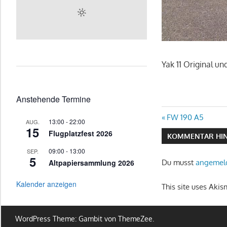
Yak 11 Original u
Anstehende Termine
Beitragsn
Vorheriger
FW 190 A5
13:00
-
22:00
AUG.
15
Beitrag:
Flugplatzfest 2026
KOMMENTAR HIN
09:00
-
13:00
SEP.
5
Altpapiersammlung 2026
Du musst
angemel
Kalender anzeigen
This site uses Aki
WordPress Theme: Gambit von ThemeZee.