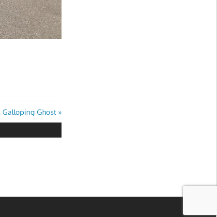
hster
1 Galloping Ghost
rag: