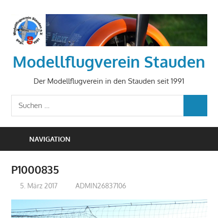
Zum
Inhalt
springen
Modellflugverein Stauden
Der Modellflugverein in den Stauden seit 1991
Suchen
SUCHEN
nach:
NAVIGATION
P1000835
5. März 2017
ADMIN26837106