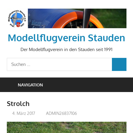
Zum
Inhalt
springen
Modellflugverein Stauden
Der Modellflugverein in den Stauden seit 1991
Suchen
SUCHEN
nach:
NAVIGATION
Strolch
4. März 2017
ADMIN26837106