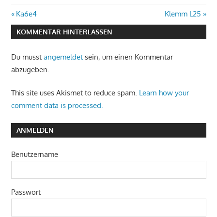
Beitragsnavigation
Vorheriger
Nächster
Ka6e4
Klemm L25
Beitrag:
Beitrag:
KOMMENTAR HINTERLASSEN
Du musst
angemeldet
sein, um einen Kommentar
abzugeben.
This site uses Akismet to reduce spam.
Learn how your
comment data is processed.
ANMELDEN
Benutzername
Passwort